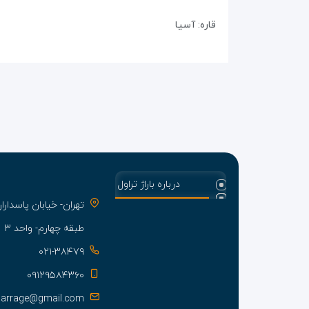
قاره: آسیا
درباره باراژ تراول
تهران- خیابان پاسدا
طبقه چهارم- واحد ۳
۰۲۱-۳۸۴۷۹
۰۹۱۲۹۵۸۴۳۶۰
barrage@gmail.com