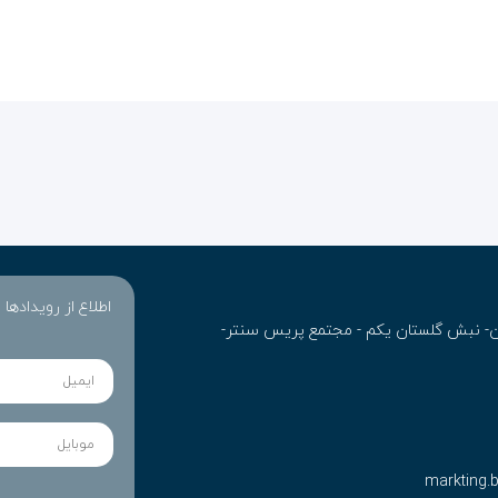
اطلاع از رویدادها
ران- نبش گلستان یکم - مجتمع پریس سنتر-
markting.