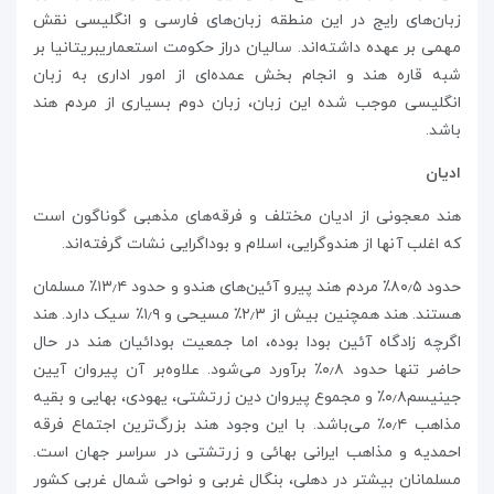
زبان‌های رایج در این منطقه زبان‌های فارسی و انگلیسی نقش
مهمی بر عهده داشته‌اند. سالیان دراز حکومت استعماریبریتانیا بر
شبه قاره هند و انجام بخش عمده‌ای از امور اداری به زبان
انگلیسی موجب شده این زبان، زبان دوم بسیاری از مردم هند
باشد.
ادیان
هند معجونی از ادیان مختلف و فرقه‌های مذهبی گوناگون است
که اغلب آنها از هندوگرایی، اسلام و بوداگرایی نشات گرفته‌اند.
حدود ۸۰٫۵٪ مردم هند پیرو آئین‌های هندو و حدود ۱۳٫۴٪ مسلمان
هستند. هند همچنین بیش از ۲٫۳٪ مسیحی و ۱٫۹٪ سیک دارد. هند
اگرچه زادگاه آئین بودا بوده، اما جمعیت بودائیان هند در حال
حاضر تنها حدود ۰٫۸٪ برآورد می‌شود. علاوه‌بر آن پیروان آیین
جینیسم۰٫۸٪ و مجموع پیروان دین زرتشتی، یهودی، بهایی و بقیه
مذاهب ۰٫۴٪ می‌باشد. با این وجود هند بزرگ‌ترین اجتماع فرقه
احمدیه و مذاهب ایرانی بهائی و زرتشتی در سراسر جهان است.
مسلمانان بیشتر در دهلی، بنگال غربی و نواحی شمال غربی کشور