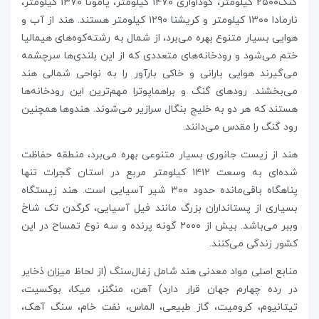
گنگ۲۵۰۰ کیلومتر، گوداواری ۱۴۷۰ کیلومتر، یامونا ۱۳۷۰ کیلومتر،
نارمادا ۱۳۰۰ کیلومتر و کریشنا ۱۲۹۰ کیلومتر هستند. هند از آب و
هوایی بسیار متنوع بهره می‌برد، از شمال به رشته‌کوه‌های هیمالیا
ختم می‌شود و رودخانه‌های متعددی که از این بلندی‌ها سرچشمه
می‌گیرند هوایی بارانی و خاکی بارآور را به نواحی شمالی هند
می‌بخشند. رودهای گنگ و براهماپوترا مهم‌ترین این رودخانه‌ها
هستند که هر دو به خلیج بنگال سرازیر می‌شوند. هندوها همچنین
رود گنگ را مقدس می‌دانند.
هند از زیست جانوری بسیار متنوعی بهره می‌برد، منطقه حفاظت
شده‌ای به وسعت ۱۴۱۲ کیلومتر مربع در استان گجرات تنها
پناهگاه باقی‌مانده حدود ۳۰۰ شیر آسیایی است. هند زیستگاه
بسیاری از پستانداران بزرگ مانند فیل آسیایی، کرگدن تک شاخ
وببر می‌باشد. بیش از ۲۰۰۰ گونه پرنده و سه نوع تمساح در این
کشور زندگی می‌کنند.
منابع اصلی مواد معدنی هند شامل زغال‌سنگ (از لحاظ میزان ذخایر
در رده چهارم جهان قرار دارد) آهن، منگنز، میکا، بوکسیت،
تیتانیوم، کرومیت، گاز طبیعی، الماس، نفت خام، سنگ آهک،