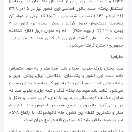
۱۹۴۷) و درست یک روز پس از استقلال پاکستان (از بریتانیا)
استقلال یافته‌ است. قانون اساسی این کشور نیز در ۵ آذر ۱۳۲۸
(۲۶ نوامبر ۱۹۴۹) تصویب شد، ولی از آنجا که برخی از مواد آن
بلافاصله دستخوش تحول گردید و بخش عمده این قانون در ۶
بهمن ۱۳۲۸ (۲۶ ژانویه ۱۹۵۰) – که به عنوان «روز آغاز» شناخته
شده‌ است – عملی گشت، این روز در کشور هند به عنوان «روز
جمهوری» جشن گرفته می‌شود.
جغرافیا
هند، بخش بزرگ جنوب آسیا و شبه قاره هند را به خود اختصاص
داده‌ است. این کشور با پاکستان، بنگلادش، نپال، بوتان، چین و
برمه هم‌مرز است. جغرافیای هند به طور کلی به سه بخش تقسیم
می‌شود: فلات بلند هیمالیا، جلگه گنگ و شبه جزیره جنوب هند که
مناطق مختلف کوهستانی، دره رود خانه‌ای، کویر، دشت و جنگل را
در بر می‌گیرد. پائین‌ترین سطح هند، در اقیانوس هند، با ارتفاع
صفر و بلندترین نقطه این کشور، قله کانچنجونگا، با ارتفاع ۸۵۶۸
متر در هیمالیا قرار دارد که سومین قله مرتفع جهان است.
جفرافیای هند بسیار متنوع است و کوه، بیابان، دشت، تپه و فلات