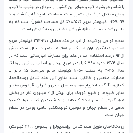
را شامل می‌شود. آب و هوای این کشور از حاره‌ای در جنوب تا آب و
هوای معتدل در شمال متغیر است. مساحت ناحیهِ قابل کشت هند
۱٫۲۶۹٫۲۱۹ کیلومتر مربع (۷۸/۵۶٪ کل مساحت کشور) است که به
دلیل رشد جمعیت و افزایش شهرنشینی رو به کاهش است.
سطح نواحی پوشیده از آب در هند معادل ۳۱۴٫۴۰۰ کیلومتر مربع
است و میانگین باران این کشور ۱٫۱۰۰ میلیمتر در سال است. بیش
از ۹۲ درصد استفاده آب در هند برای مصارف آب‌رسانی است که در
سال ۱۹۷۴ حدود ۳۸۰ کیلومتر مربع بود و بر اساس پیش‌بینی‌ها تا
سال ۲۰۲۵ به سقف ۱٫۰۵۰ کیلومتر مربع می‌رسد که برابر با
مصارف صنعتی و خانگی است. منابع آبی هند شامل رودخانه‌ها،
کانال‌ها، آبگیرها، دریاچه‌ها و سواحل غربی و شرقی اقیانوس هند و
سایر خلیج‌ها و خلیج کوچک برای بیش از ۶ میلیون نفر در بخش
ماهیگیری اشتغال ایجاد کرده‌اند. هند ششمین کشور تولیدکنندهِ
ماهی در سطح جهان و دومین تولیدکنندهِ ماهی بومی در سطح
جهان است.
رودخانه‌های طویل هند، شامل: براهماپوترا و ایندوس ۲۹۰۰ کیلومتر،