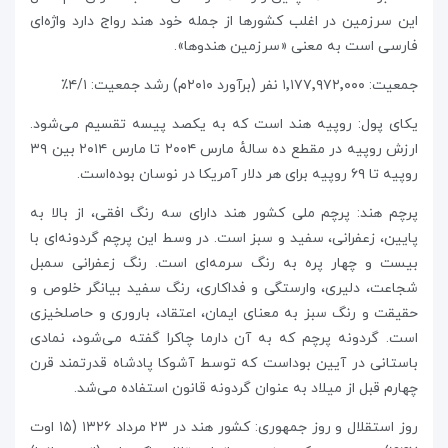
این سرزمین در اغلب کشورها از جمله خود هند رواج دارد واژه‌ای
فارسی است به معنی «سرزمین هندوها».
جمعیت: ۱٬۱۷۷٬۹۷۲٬۰۰۰ نفر (برآورد ۲۰۱۰م) رشد جمعیت: ۴/۱٪
یکای پول: روپیه هند است که به یکصد پیسه تقسیم می‌شود.
ارزش روپیه در مقطع ده سالهٔ مارس ۲۰۰۴ تا مارس ۲۰۱۴ بین ۳۹
روپیه تا ۶۹ روپیه برای هر دلار آمریکا در نوسان بوده‌است.
پرچم هند: پرچم ملی کشور هند دارای سه رنگ افقی، از بالا به
پایین، زعفرانی، سفید و سبز است. در وسط این پرچم گردونه‌ای با
بیست و چهار پره به رنگ سرمه‌ای است. رنگ زعفرانی سمبل
شجاعت، دلیری، وارستگی و فداکاری، رنگ سفید بیانگر خلوص و
حقیقت و رنگ سبز به معنای ایمان، اعتقاد، باروری و حاصلخیزی
است. گردونه پرچم که به آن دارما چاکرا گفته می‌شود، نمادی
باستانی در آیین بوداست که توسط آشوکا پادشاه قدرتمند قرن
چهارم قبل از میلاد به عنوان گردونه قانون استفاده می‌شد.
روز استقلال و روز جمهوری: کشور هند در ۲۳ مرداد ۱۳۲۶ (۱۵ اوت