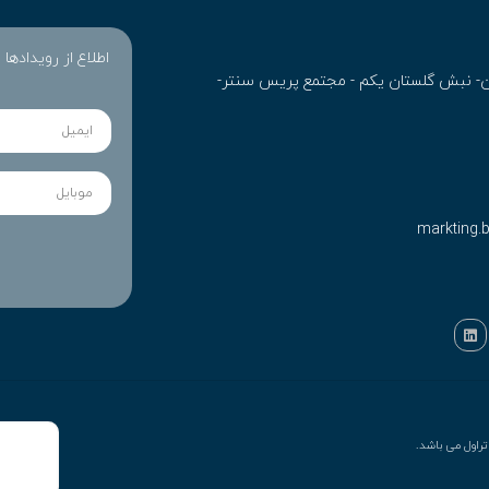
اطلاع از رویدادها
ران- نبش گلستان یکم - مجتمع پریس سنتر-
markting.
راول می باشد.