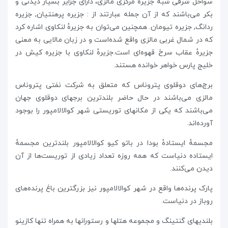
سواحل شرقی شبه جزیره مرکزی مالزی، دارای جزایر بسیار دیدنی و
بکر می‌باشند که از آن جمله عبارتند از : جزیره پرهنتیان, جزیره
ردانگ, جزیره تیومان. همچنین می‌توان به جزیرهٔ لنکاوی اشاره کرد
که در شمال غربی مالزی واقع شده‌است و در زبان مالایی به معنی
جزیرهٔ عقاب سرخ قهوه‌ای است.جزیرهٔ لنکاوی با جزیره کیش در
خلیج پارس خواهر خوانده هستند.
برج‌های دوقلوی پتروناس که متعلق به شرکت نفتی پتروناس
مالزی می‌باشند در حال حاضر بلندترین برجهای دوقلوی جهان
می‌باشند که یکی از مکانهای توریستی شهر کوالالامپور را بوجود
آورده‌اند.
مجسمهٔ ایستادهٔ بودا در باتو کیو کوالالامپور بلندترین مجسمهٔ
ایستاده دنیاست که همه روزه تعداد زیادی از توریست‌ها از آن
دیدن می‌کنند.
پارک پرنده‌ها واقع در شهر کوالالامپور نیز بزرگترین باغ پرنده‌های
روباز در دنیاست.
بلندیهای گنتینگ و مجموعه هتلها و رستورانها به همراه تنها کازینو