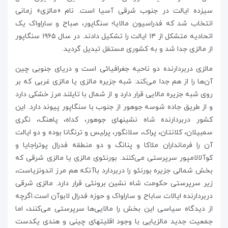
سیزده ایالت در جنوب شرقی آسیا است. نام «مالزی» زمانی
انتخاب شد که فدراسیون مالایا؛ سنگاپور، صباح و ساراواک یک
اتحادیه متشکل از ۱۴ ایالت را تشکیل دادند. در سال ۱۹۶۵ سنگاپور
از مالزی جدا شد و به کشوری مستقل تبدیل گردید.
مالزی دربردارنده دو ناحیه جغرافیائی است و دریای جنوبی چین
آن‌ها را از هم جدا می‌کند: شبه جزیره مالزی یا مالزی غربی که بر
روی شبه جزیره مالایی قرار دارد و از شمال با تایلند مرز خشکی دارد
و از طریق جاده شوسه جوهور از جنوب با سنگاپور پیوند دارد. این
کشور دربردارنده شاه نشینهای جوهور، کداه، پاهنگ، نگری
سمبیلان، کلانتان، پراک، سلانگور، پرلیس و ترنگانا بوده و دو ایالت
آن را فرمانداران ملاکا و پنانگ و دو منطقه فدرال پوتراجایا و
کوآلالامپور سرپرستی می‌کنند. بورنئوی مالزی یا مالزی شرقی که
بخش شمالی جزیره بورنئو را دربردارد باآنکه هم مرز اندونزیاست،
زیر سرپرستی حکومت شاه نشین برونئی قرار دارد. مالزی شرقی
دربردارنده ایالات ساباح و ساراواک و حوزه فدرال لابوآن است.اگرچه
از دیدگاه سیاسی این بخش را مالایی‌ها سرپرستی می‌کنند، اما
جمعیت جدید مالزیایی با وجود اقلیتهای چینی و هندی یکدست