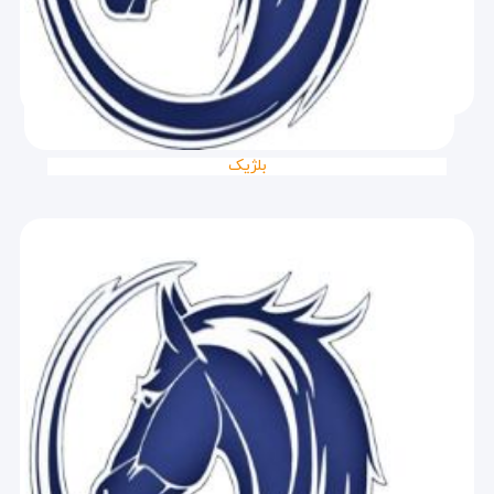
بلژیک