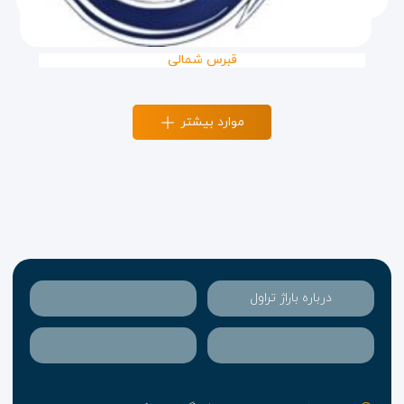
قبرس شمالی
موارد بیشتر
درباره باراژ تراول