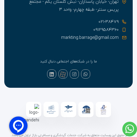
تهران- خیابان پاسداران- نبش گلستان یکم - مجتمع
پریس سنتر- طبقه چهارم- واحد ۳
۰۲۱-۳۸۴۷۹
۰۹۱۲۹۵۸۴۳۶۰
markting.barrage@gmail.com
ما را در شبکه‌های اجتماعی دنبال کنید
تمام حقوق این وبسایت متعلق به شرکت خدمات گردشگری و مسافرتی باراژ تراول می باشد.