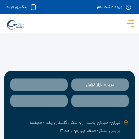
ورود / ثبت نام
پیگیری خرید
در حال حاضر ارتباط با سرور قطع می باشد لطفا
دقایقی بعد مجددا تلاش کنید.
درباره باراژ تراول
تهران- خیابان پاسداران- نبش گلستان یکم - مجتمع
پریس سنتر- طبقه چهارم- واحد ۳