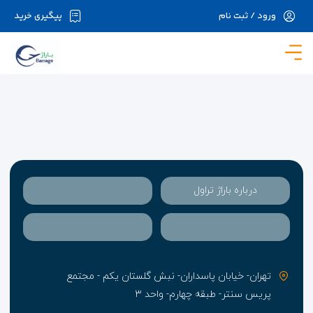
ورود / ثبت نام
پیگیری خرید
در حال حاضر ارتباط با سرور قطع می باشد لطفا
دقایقی بعد مجددا تلاش کنید.
درباره باراژ تراول
تهران- خیابان پاسداران- نبش گلستان یکم - مجتمع
پریس سنتر- طبقه چهارم- واحد ۳