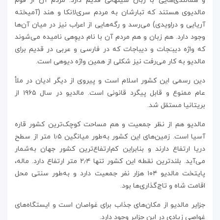
و همانندی‌هایی با زبان سینهالی قدیم دارد. مردم آن از قوم
مالدیوی هستند که تبارشان به مردم سری‌لانکا و هند (آمیخته
آریایی و دراویدی) می‌رسد و رگه‌هایی از اعراب نیز در میان آن‌ها
وجود دارد. هم زبان و هم مردم آن با نام دیوِهی نامیده می‌شوند
که واژه دیبـَجات و دیباجات که در فارسی و عربی در قدیم برای
مالدیو به کار می‌رفت نیز شکلی از همین واژه دیوهی است.
دین رسمی این کشور اسلام است و پیروی از دیگر ادیان در ملأ
عام ممنوع و قابل پیگرد قانونی است. مالدیو در سال ۱۹۶۵ از
بریتانیا مستقل شد.
مالدیو هم از نظر جمعیت و هم مساحت کوچک‌ترین کشور قاره
آسیا است. زمین‌های این کشور به‌طور میانگین ۱٫۵ متر از سطح
دریا ارتفاع دارند و بنابراین کم‌ارتفاع‌ترین کشور جهان به‌شمار
می‌آید. بلندترین نقطه این کشور تنها ۲٫۴ متر ارتفاع دارد. ماله،
پایتخت مالدیو ۱۰۴ هزار نفر جمعیت دارد و به‌طور سنتی محل
اقامت شاه و تاج‌گذاری‌ها بود.
جزایر مالدیو از مکان‌های جذاب برای غواصان است و ایستگاه‌های
غواصی زیادی در این جزایر وجود دارد.