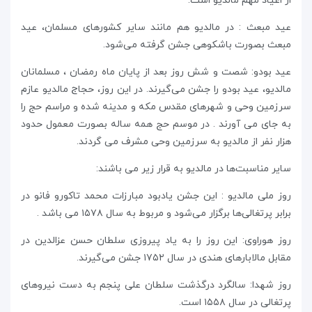
از اعیاد مهم مالدیو است.
عید مبعث : در مالدیو هم مانند سایر کشورهای مسلمان، عید
مبعث بصورت باشکوهی جشن گرفته می‌شود.
عید بودو: شصت و شش روز بعد از پایان ماه رمضان ، مسلمانان
مالدیو، عید بودو را جشن می‌گیرند. در این روز، حجاج مالدیو عازم
سرزمین وحی و شهرهای مقدس مکه و مدینه شده و مراسم حج را
به جای می آورند . در موسم حج همه ساله بصورت معمول حدود
هزار نفر از مالدیو به سرزمین وحی مشرف می گردند.
سایر مناسبت‌ها در مالدیو به قرار زیر می باشند:
روز ملی مالدیو : این جشن یادبود مبارزات‌ محمد تاکورو فانو در
برابر پرتغالی‌ها برگزار می‌شود و مربوط به سال ١۵٧٨ می باشد .
روز هوراوی: این روز را به یاد پیروزی سلطان حسن عزالدین در
مقابل مالابارهای هندی در سال ١٧۵٢ جشن می‌گیرند.
روز شهدا: سالگرد درگذشت سلطان علی پنجم به دست نیروهای
پرتغالی در سال ١۵۵٨ است.