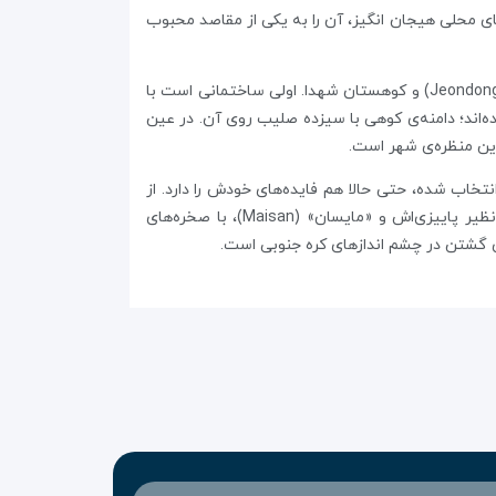
ی محلی هیجان‌ انگیز، آن را به یکی از مقاصد محبوب
دو جاذبه‌ی گردشگری خیلی مهم در جئونجو تاریخ پرمخاطره‌ی مسیحیت در کره را تعیین می‌کنند: کلیسای کاتولیک «یئون‌دانگ» (Jeondong) و کوهستان شهدا. اولی ساختمانی است با
اند؛ دامنه‌ی کوهی با سیزده صلیب روی آن. در عین
رین منظره‌ی شهر است.
خاب شده، حتی حالا هم فایده‌های خودش را دارد. از
لحاظ گردش‌ها در دل طبیعت و مکانی برای استراحت، هیچ جا بهتر از جئونجو نیست. «نایانگسان» (Naejangsan)، با مناظر بی نظیر پاییزی‌اش و «مایسان» (Maisan)، با صخره‌‌های
گشتن در چشم‌ اندازهای کره جنوبی است.