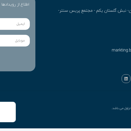
اطلاع از رویدادها
ران- نبش گلستان یکم - مجتمع پریس سنتر-
markting.
راول می باشد.