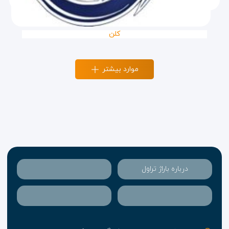
کلن
موارد بیشتر
درباره باراژ تراول