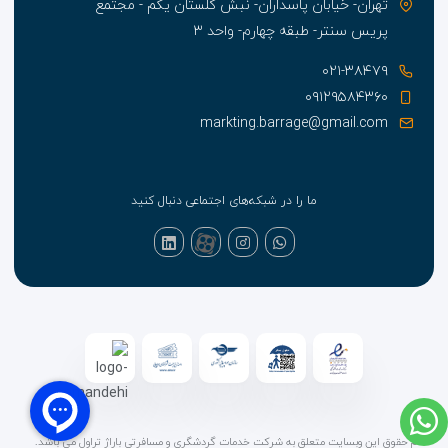
تهران- خیابان پاسداران- نبش گلستان یکم - مجتمع
پریس سنتر- طبقه چهارم- واحد ۳
۰۲۱-۳۸۴۷۹
۰۹۱۲۹۵۸۴۳۶۰
markting.barrage@gmail.com
ما را در شبکه‌های اجتماعی دنبال کنید
تمام حقوق این وبسایت متعلق به شرکت خدمات گردشگری و مسافرتی باراژ تراول می باشد.