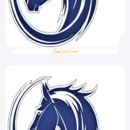
سنت پترزبورگ