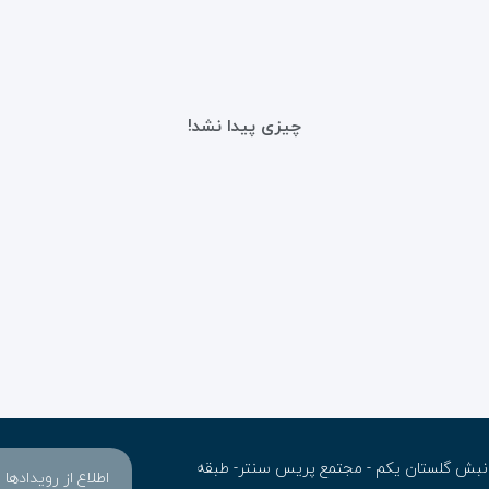
چیزی پیدا نشد!
ن- نبش گلستان یکم - مجتمع پریس سنتر- طبقه
اطلاع از رویدادها