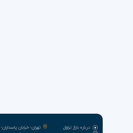
درباره باراژ تراول
تهران- خیابان پاسدارا