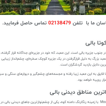
سان ما با تلفن
02138479
تماس حاصل فرمایید.
وتا بالی
معبد بزرگ به دلیل قرارگرفتن در یک جزیره کوچک صخره‌ای، چشم‌انداز زیبایی 
ین دلایل بازدید گردشگران است.
نید همه‌روزه از ساعت 6 صبح تا 7 غروب با قایق به این معبد زیبا رفته و مجسمه‌های چشم‌گیر و دیواره
اترین مناطق دیدنی بالی
تماشای طلوع آفتاب از فراز قله 1700 متریMount Batur با زمینه رنگارنگ دامنه کوه، یکی از چشم‌نوازتری