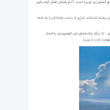
بیاری مراتع کشاورزی جزیره است. آتش‌فشان فعال کوه باتور
ر آتش‌فشان پخته شده‌اند، انرژی از دست رفته‌تان را به شما
T در نزدیکی دریاچه باتور، تماشای معبد Ulun Danu Batur در ساحل دریاچه و… از دیگر جاذبه‌های این کوهنوردی به‌شمار
ایت لذت را ببرید.