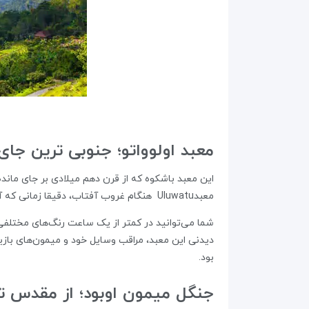
معبد اولوواتو؛ جنوبی ترین جای
این معبد باشکوه که از قرن دهم میلادی بر جای ماند
معبدUluwatu هنگام غروب آفتاب، دقیقا زمانی‌ که آخرین پرتو‌های خورشید بر فراز دریای آبی این منطقه می‌تابد، تجربه‌ای تکرارنشدنی برای عاشقان طبیعت است.
شما می‌توانید در کمتر از یک ساعت رنگ‌های مختلفی د
بود.
جنگل میمون اوبود؛ از مقدس تر