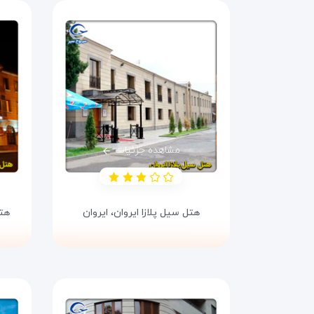
مشاهده جزئیات
هتل سیل پلازا ایروان،
ایروان
هتل