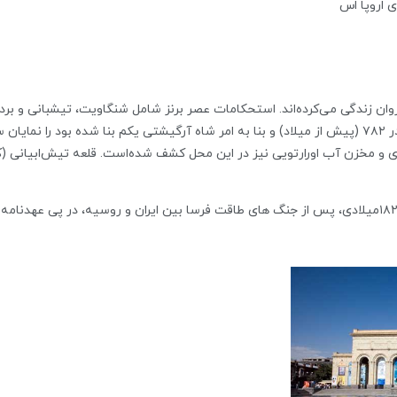
 اروپا اس
ده ایروان زندگی می‌کرده‌اند. استحکامات عصر برنز شامل شنگاویت، تیشبانی و بر
باستان‌شناسی قلعهٔ اورارتویی به نام اربونی را که در ۷۸۲ (پیش از میلاد) و بنا به امر شاه آرگیشتی یک
ایروان در گذشته جزئی از خاک ایران بود. در سال ١٨٢٨میلادی، پس از جنگ های طاقت فرسا بین ایران و روسی