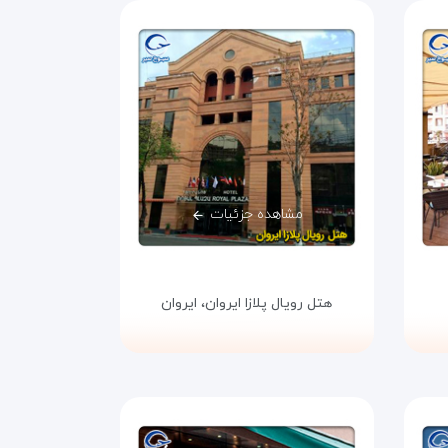
مشاهده جزئیات
هتل رویال پلازا ایروان،
ایروان