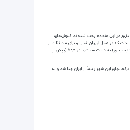
دادزور در این منطقه یافت شده‌اند. کاوش‌های
م بنا شده بود را نمایان ساخت که در محل ایروان فعلی و برای محافظت از
حملات قفقازیان شمالی قرار داشت. کانال‌های آبیاری و مخزن آب اورارتویی نیز در این محل کشف شده‌است. قلعه تیش‌ابیانی (کارمیربلور) به دست سیت‌ها در ۵۸۵ (پیش از
ه، در پی عهدنامه ترکمانچای این شهر رسماً از ایران جدا شد و به