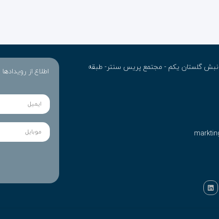
ن- نبش گلستان یکم - مجتمع پریس سنتر- طبقه
اطلاع از رویدادها
marktin